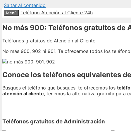
Saltar al contenido
Teléfono Atención al Cliente 24h
Menú
No más 900: Teléfonos gratuitos de A
Teléfonos gratuitos de Atención al Cliente
No más 900, 902 ni 901. Te ofrecemos todos los teléfonos
Conoce los teléfonos equivalentes d
Busques el teléfono que busques, te ofrecemos los
teléf
atención al cliente
, tenemos la alternativa gratuita para
Teléfonos gratuitos de Administración