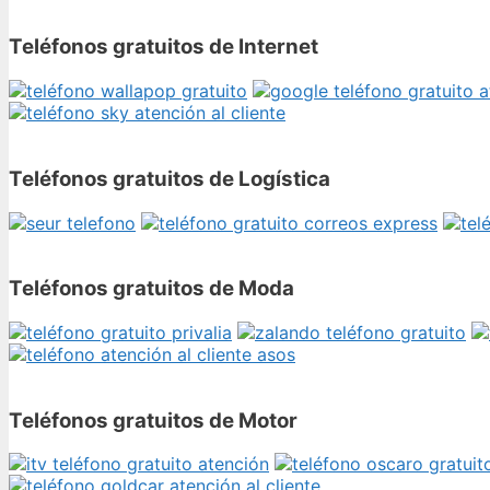
Teléfonos gratuitos de Internet
Teléfonos gratuitos de Logística
Teléfonos gratuitos de Moda
Teléfonos gratuitos de Motor