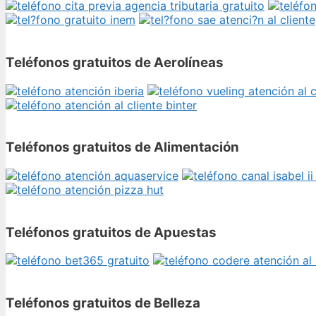
Teléfonos gratuitos de Aerolíneas
Teléfonos gratuitos de Alimentación
Teléfonos gratuitos de Apuestas
Teléfonos gratuitos de Belleza