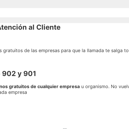
tención al Cliente
 gratuitos de las empresas para que la llamada te salga to
e 902 y 901
onos gratuitos de cualquier empresa
u organismo. No vuelv
 cada empresa