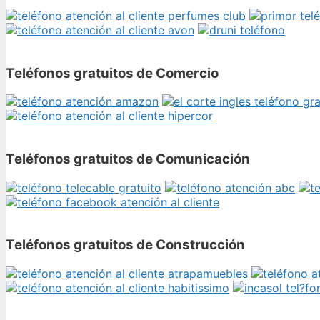
Teléfonos gratuitos de Comercio
Teléfonos gratuitos de Comunicación
Teléfonos gratuitos de Construcción