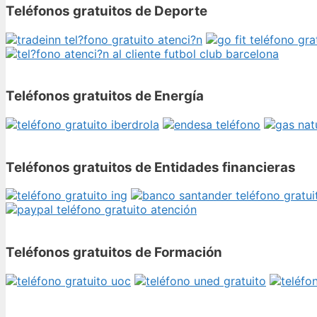
Teléfonos gratuitos de Deporte
Teléfonos gratuitos de Energía
Teléfonos gratuitos de Entidades financieras
Teléfonos gratuitos de Formación