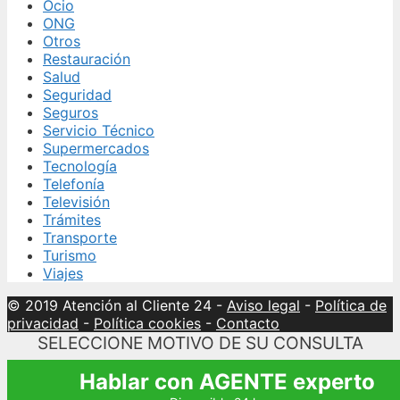
Ocio
ONG
Otros
Restauración
Salud
Seguridad
Seguros
Servicio Técnico
Supermercados
Tecnología
Telefonía
Televisión
Trámites
Transporte
Turismo
Viajes
© 2019 Atención al Cliente 24
-
Aviso legal
-
Política de
privacidad
-
Política cookies
-
Contacto
SELECCIONE MOTIVO DE SU CONSULTA
Hablar con AGENTE experto