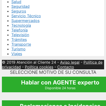
Salud
Seguridad
Seguros
Servicio Técnico
Supermercados
Tecnología
Telefonía
Televisión
Trámites
Transporte
Turismo
Viajes
© 2019 Atención al Cliente 24
-
Aviso legal
-
Política de
privacidad
-
Política cookies
-
Contacto
SELECCIONE MOTIVO DE SU CONSULTA
Hablar con AGENTE experto
Disponible 24 horas