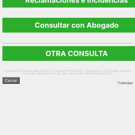
Reclamaciones e Incidencias
Consultar con Abogado
OTRA CONSULTA
Publicidad. Precio llamada: Red Fija 1,21 euros/min. Red Móvil. 1,57 euros/min. IVA incluido. Mayores
de 18 años. Briseidan Tech SL Apdo. de Correos 78002 Madrid 28032.
Cerrar
Publicidad