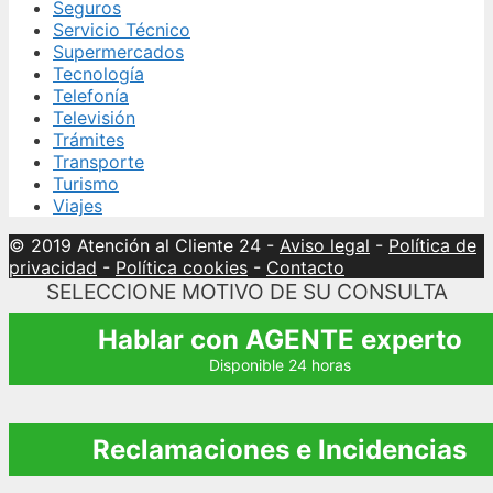
Seguros
Servicio Técnico
Supermercados
Tecnología
Telefonía
Televisión
Trámites
Transporte
Turismo
Viajes
© 2019 Atención al Cliente 24
-
Aviso legal
-
Política de
privacidad
-
Política cookies
-
Contacto
SELECCIONE MOTIVO DE SU CONSULTA
Hablar con AGENTE experto
Disponible 24 horas
Reclamaciones e Incidencias