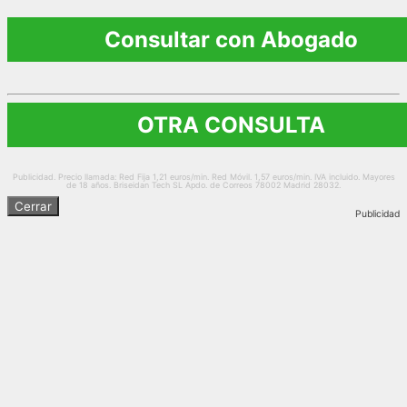
Consultar con Abogado
OTRA CONSULTA
Publicidad. Precio llamada: Red Fija 1,21 euros/min. Red Móvil. 1,57 euros/min. IVA incluido. Mayores
de 18 años. Briseidan Tech SL Apdo. de Correos 78002 Madrid 28032.
Cerrar
Publicidad