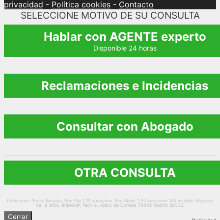
privacidad
-
Política cookies
-
Contacto
SELECCIONE MOTIVO DE SU CONSULTA
Hablar con AGENTE experto
Disponible 24 horas
Reclamaciones e Incidencias
Consultar con Abogado
OTRA CONSULTA
Publicidad. Precio llamada: Red Fija 1,21 euros/min. Red Móvil. 1,57 euros/min. IVA incluido. Mayores
de 18 años. Briseidan Tech SL Apdo. de Correos 78002 Madrid 28032.
Cerrar