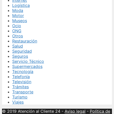
Internet
Logística
Moda
Motor
Museos
Ocio
ONG
Otros
Restauración
Salud
Seguridad
Seguros
Servicio Técnico
Supermercados
Tecnología
Telefonía
Televisión
Trámites
Transporte
Turismo
Viajes
© 2019 Atención al Cliente 24
-
Aviso legal
-
Política de