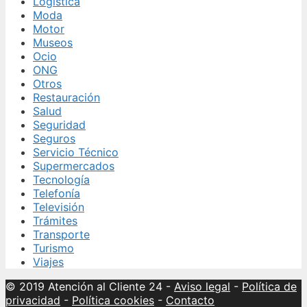
Logística
Moda
Motor
Museos
Ocio
ONG
Otros
Restauración
Salud
Seguridad
Seguros
Servicio Técnico
Supermercados
Tecnología
Telefonía
Televisión
Trámites
Transporte
Turismo
Viajes
© 2019 Atención al Cliente 24
-
Aviso legal
-
Política de
privacidad
-
Política cookies
-
Contacto