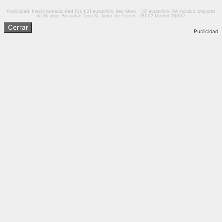
Publicidad. Precio llamada: Red Fija 1,21 euros/min. Red Móvil. 1,57 euros/min. IVA incluido. Mayores
de 18 años. Briseidan Tech SL Apdo. de Correos 78002 Madrid 28032.
Cerrar
Publicidad