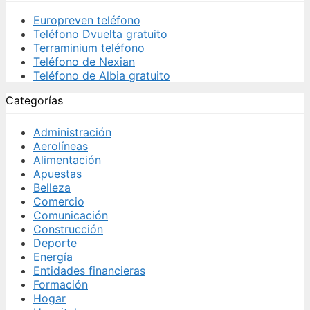
Europreven teléfono
Teléfono Dvuelta gratuito
Terraminium teléfono
Teléfono de Nexian
Teléfono de Albia gratuito
Categorías
Administración
Aerolíneas
Alimentación
Apuestas
Belleza
Comercio
Comunicación
Construcción
Deporte
Energía
Entidades financieras
Formación
Hogar