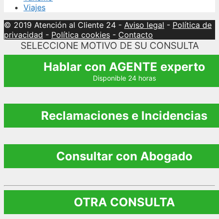
Viajes
© 2019 Atención al Cliente 24
-
Aviso legal
-
Política de
privacidad
-
Política cookies
-
Contacto
SELECCIONE MOTIVO DE SU CONSULTA
Hablar con AGENTE experto
Disponible 24 horas
Reclamaciones e Incidencias
Consultar con Abogado
OTRA CONSULTA