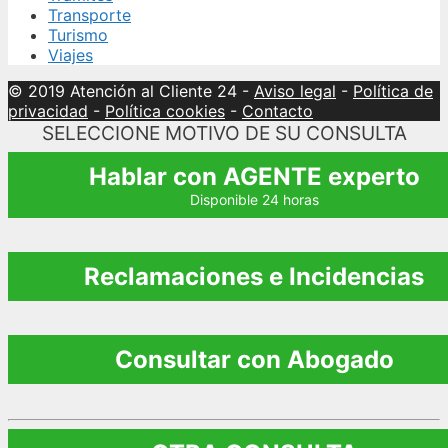
Transporte
Turismo
Viajes
© 2019 Atención al Cliente 24
-
Aviso legal
-
Política de
privacidad
-
Política cookies
-
Contacto
SELECCIONE MOTIVO DE SU CONSULTA
Hablar con AGENTE experto
Disponible 24 horas
Reclamaciones e Incidencias
Consultar con Abogado