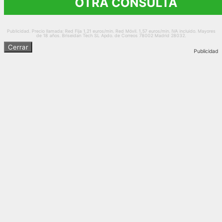
OTRA CONSULTA
Publicidad. Precio llamada: Red Fija 1,21 euros/min. Red Móvil. 1,57 euros/min. IVA incluido. Mayores
de 18 años. Briseidan Tech SL Apdo. de Correos 78002 Madrid 28032.
Cerrar
Publicidad