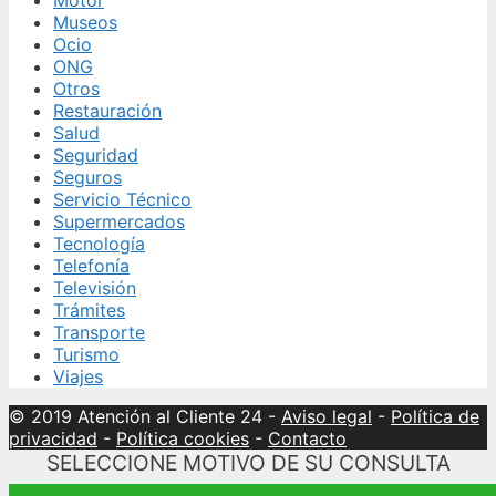
Museos
Ocio
ONG
Otros
Restauración
Salud
Seguridad
Seguros
Servicio Técnico
Supermercados
Tecnología
Telefonía
Televisión
Trámites
Transporte
Turismo
Viajes
© 2019 Atención al Cliente 24
-
Aviso legal
-
Política de
privacidad
-
Política cookies
-
Contacto
SELECCIONE MOTIVO DE SU CONSULTA