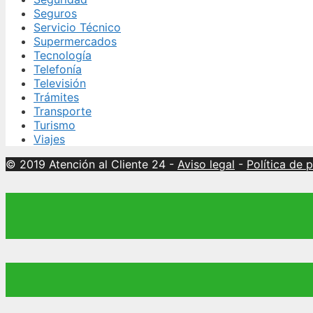
Seguros
Servicio Técnico
Supermercados
Tecnología
Telefonía
Televisión
Trámites
Transporte
Turismo
Viajes
© 2019 Atención al Cliente 24
-
Aviso legal
-
Política de 