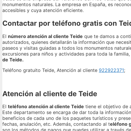
monumentos naturales. La empresa en España, es reconocid
accesibles y cuya atención eficiente.
Contactar por teléfono gratis con Tei
El
número atención al cliente Teide
que te damos a conti
autorizados, quienes detallarán la información que neces
paseos y visitas guiadas a todos los monumentos natura
excursiones para niños y actividades para toda la famili
de Teide.
Teléfono gratuito Teide, Atención al cliente
922922371
;
Atención al cliente de Teide
El
teléfono atención al cliente Teide
tiene el objetivo de 
Este departamento se encarga de dar toda la información so
beneficios de cada uno de los paquetes turísticos y prese
fechas, anulación, etc. Además, contactando al t
eléfono g
son los métodos de pagos que puedes utilizar a través de