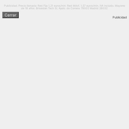
Publicidad. Precio llamada: Red Fija 1,21 euros/min. Red Móvil. 1,57 euros/min. IVA incluido. Mayores
de 18 años. Briseidan Tech SL Apdo. de Correos 78002 Madrid 28032.
Cerrar
Publicidad