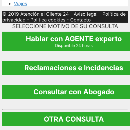
Viajes
© 2019 Atención al Cliente 24
-
Aviso legal
-
Política de
privacidad
-
Política cookies
-
Contacto
SELECCIONE MOTIVO DE SU CONSULTA
Hablar con AGENTE experto
Disponible 24 horas
Reclamaciones e Incidencias
Consultar con Abogado
OTRA CONSULTA