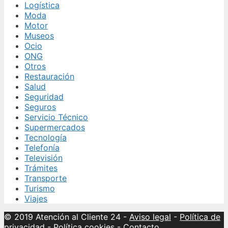
Logística
Moda
Motor
Museos
Ocio
ONG
Otros
Restauración
Salud
Seguridad
Seguros
Servicio Técnico
Supermercados
Tecnología
Telefonía
Televisión
Trámites
Transporte
Turismo
Viajes
© 2019 Atención al Cliente 24
-
Aviso legal
-
Política de
privacidad
-
Política cookies
-
Contacto