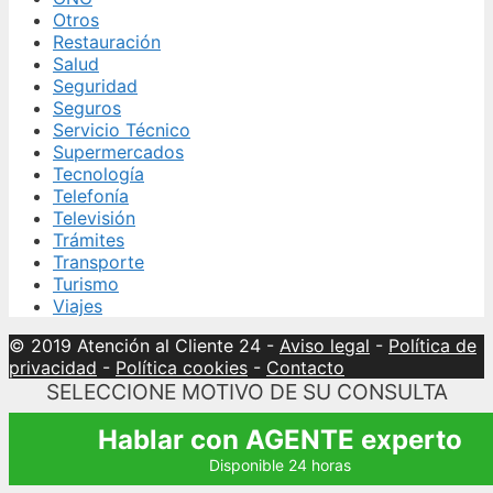
Otros
Restauración
Salud
Seguridad
Seguros
Servicio Técnico
Supermercados
Tecnología
Telefonía
Televisión
Trámites
Transporte
Turismo
Viajes
© 2019 Atención al Cliente 24
-
Aviso legal
-
Política de
privacidad
-
Política cookies
-
Contacto
SELECCIONE MOTIVO DE SU CONSULTA
Hablar con AGENTE experto
Disponible 24 horas