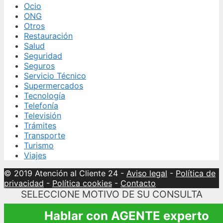
Ocio
ONG
Otros
Restauración
Salud
Seguridad
Seguros
Servicio Técnico
Supermercados
Tecnología
Telefonía
Televisión
Trámites
Transporte
Turismo
Viajes
© 2019 Atención al Cliente 24
-
Aviso legal
-
Política de
privacidad
-
Política cookies
-
Contacto
SELECCIONE MOTIVO DE SU CONSULTA
Hablar con AGENTE experto