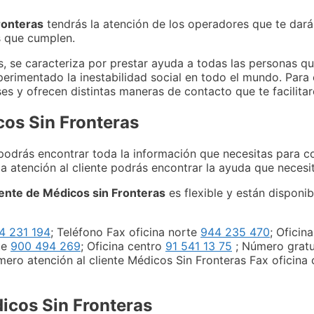
ronteras
tendrás la atención de los operadores que te dará
s que cumplen.
s, se caracteriza por prestar ayuda a todas las personas q
perimentado la inestabilidad social en todo el mundo. Para
es y ofrecen distintas maneras de contacto que te facilita
cos Sin Fronteras
odrás encontrar toda la información que necesitas para c
a atención al cliente podrás encontrar la ayuda que necesi
iente de Médicos sin Fronteras
es flexible y están disponib
4 231 194
; Teléfono Fax oficina norte
944 235 470
; Oficin
te
900 494 269
; Oficina centro
91 541 13 75
; Número gratu
mero atención al cliente Médicos Sin Fronteras Fax oficina
icos Sin Fronteras