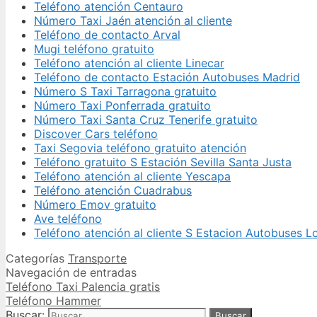
Teléfono atención Centauro
Número Taxi Jaén atención al cliente
Teléfono de contacto Arval
Mugi teléfono gratuito
Teléfono atención al cliente Linecar
Teléfono de contacto Estación Autobuses Madrid
Número S Taxi Tarragona gratuito
Número Taxi Ponferrada gratuito
Número Taxi Santa Cruz Tenerife gratuito
Discover Cars teléfono
Taxi Segovia teléfono gratuito atención
Teléfono gratuito S Estación Sevilla Santa Justa
Teléfono atención al cliente Yescapa
Teléfono atención Cuadrabus
Número Emov gratuito
Ave teléfono
Teléfono atención al cliente S Estacion Autobuses 
Categorías
Transporte
Navegación de entradas
Teléfono Taxi Palencia gratis
Teléfono Hammer
Buscar: