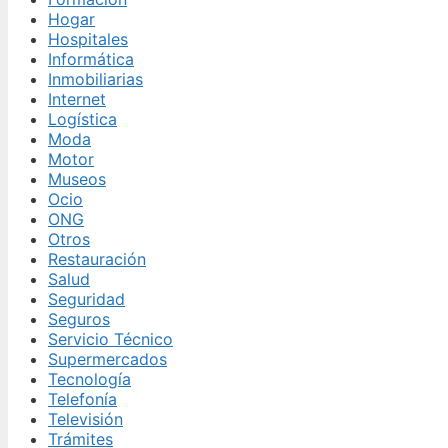
Hogar
Hospitales
Informática
Inmobiliarias
Internet
Logística
Moda
Motor
Museos
Ocio
ONG
Otros
Restauración
Salud
Seguridad
Seguros
Servicio Técnico
Supermercados
Tecnología
Telefonía
Televisión
Trámites