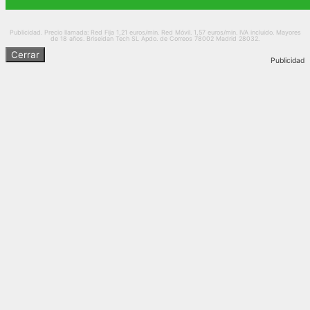
Publicidad. Precio llamada: Red Fija 1,21 euros/min. Red Móvil. 1,57 euros/min. IVA incluido. Mayores
de 18 años. Briseidan Tech SL Apdo. de Correos 78002 Madrid 28032.
Cerrar
Publicidad