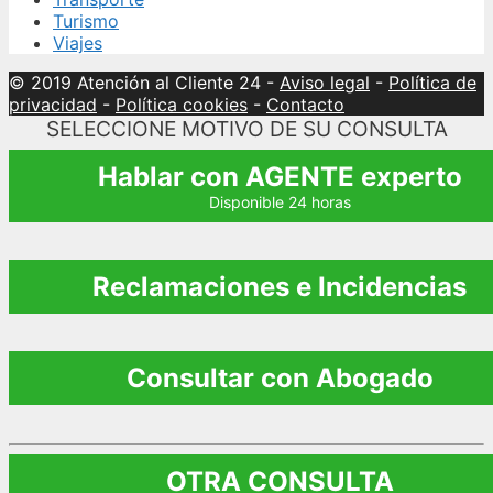
Turismo
Viajes
© 2019 Atención al Cliente 24
-
Aviso legal
-
Política de
privacidad
-
Política cookies
-
Contacto
SELECCIONE MOTIVO DE SU CONSULTA
Hablar con AGENTE experto
Disponible 24 horas
Reclamaciones e Incidencias
Consultar con Abogado
OTRA CONSULTA