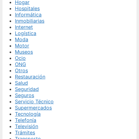
Hogar
Hospitales
Informática
Inmobiliarias
Internet
Logística
Moda
Motor
Museos
Ocio
ONG
Otros
Restauración
Salud
Seguridad
Seguros
Servicio Técnico
Supermercados
Tecnología
Telefonía
Televisión
Trámites
Transporte