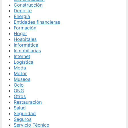
Construcción
Deporte
Energía
Entidades financieras
Formación
Hogar
Hospitales
Informática
Inmobiliarias
Internet
Logística
Moda
Motor
Museos
Ocio
ONG
Otros
Restauración
Salud
Seguridad
Seguros
Servicio Técnico