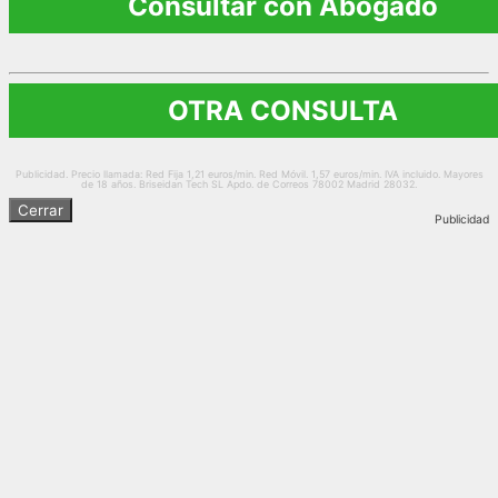
Consultar con Abogado
OTRA CONSULTA
Publicidad. Precio llamada: Red Fija 1,21 euros/min. Red Móvil. 1,57 euros/min. IVA incluido. Mayores
de 18 años. Briseidan Tech SL Apdo. de Correos 78002 Madrid 28032.
Cerrar
Publicidad