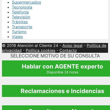
Supermercados
Tecnología
Telefonía
Televisión
Trámites
Transporte
Turismo
Viajes
© 2019 Atención al Cliente 24
-
Aviso legal
-
Política de
privacidad
-
Política cookies
-
Contacto
SELECCIONE MOTIVO DE SU CONSULTA
Hablar con AGENTE experto
Disponible 24 horas
Reclamaciones e Incidencias