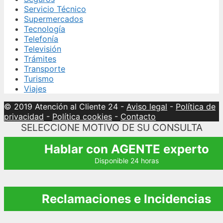
Servicio Técnico
Supermercados
Tecnología
Telefonía
Televisión
Trámites
Transporte
Turismo
Viajes
© 2019 Atención al Cliente 24
-
Aviso legal
-
Política de
privacidad
-
Política cookies
-
Contacto
SELECCIONE MOTIVO DE SU CONSULTA
Hablar con AGENTE experto
Disponible 24 horas
Reclamaciones e Incidencias