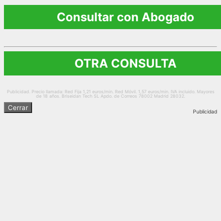
Consultar con Abogado
OTRA CONSULTA
Publicidad. Precio llamada: Red Fija 1,21 euros/min. Red Móvil. 1,57 euros/min. IVA incluido. Mayores
de 18 años. Briseidan Tech SL Apdo. de Correos 78002 Madrid 28032.
Cerrar
Publicidad