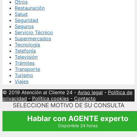
Otros
Restauración
Salud
Seguridad
Seguros
Servicio Técnico
Supermercados
Tecnología
Telefonía
Televisión
Trámites
Transporte
Turismo
Viajes
© 2019 Atención al Cliente 24
-
Aviso legal
-
Política de
privacidad
-
Política cookies
-
Contacto
SELECCIONE MOTIVO DE SU CONSULTA
Hablar con AGENTE experto
Disponible 24 horas