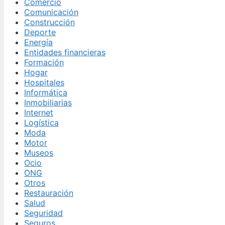
Comercio
Comunicación
Construcción
Deporte
Energía
Entidades financieras
Formación
Hogar
Hospitales
Informática
Inmobiliarias
Internet
Logística
Moda
Motor
Museos
Ocio
ONG
Otros
Restauración
Salud
Seguridad
Seguros