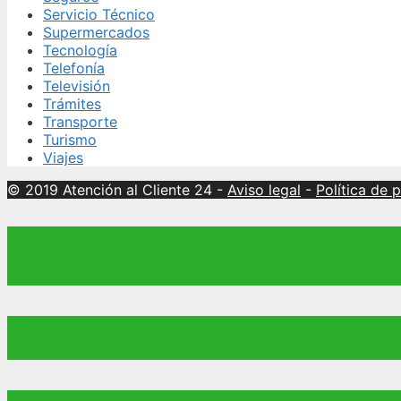
Servicio Técnico
Supermercados
Tecnología
Telefonía
Televisión
Trámites
Transporte
Turismo
Viajes
© 2019 Atención al Cliente 24
-
Aviso legal
-
Política de 