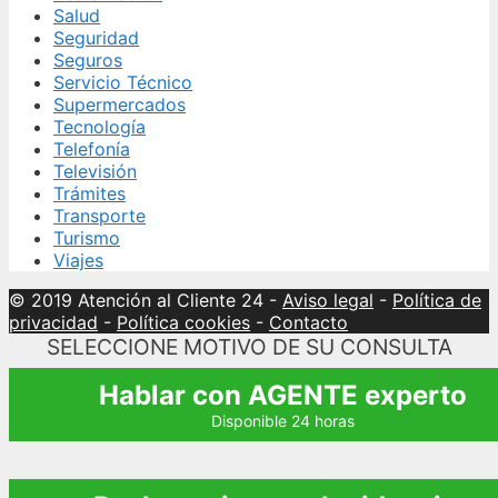
Salud
Seguridad
Seguros
Servicio Técnico
Supermercados
Tecnología
Telefonía
Televisión
Trámites
Transporte
Turismo
Viajes
© 2019 Atención al Cliente 24
-
Aviso legal
-
Política de
privacidad
-
Política cookies
-
Contacto
SELECCIONE MOTIVO DE SU CONSULTA
Hablar con AGENTE experto
Disponible 24 horas