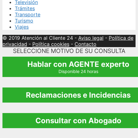
Televisión
Trámites
Transporte
Turismo
Viajes
© 2019 Atención al Cliente 24
-
Aviso legal
-
Política de
privacidad
-
Política cookies
-
Contacto
SELECCIONE MOTIVO DE SU CONSULTA
Hablar con AGENTE experto
Disponible 24 horas
Reclamaciones e Incidencias
Consultar con Abogado