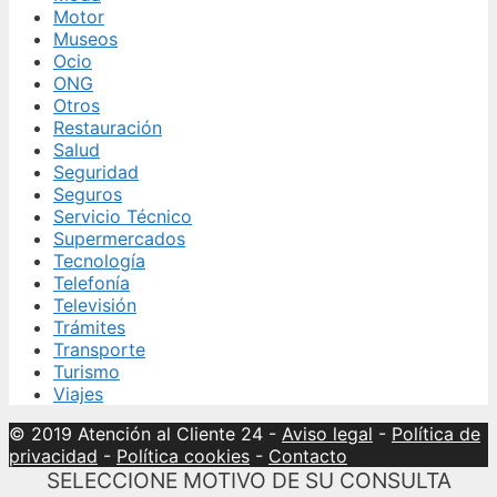
Motor
Museos
Ocio
ONG
Otros
Restauración
Salud
Seguridad
Seguros
Servicio Técnico
Supermercados
Tecnología
Telefonía
Televisión
Trámites
Transporte
Turismo
Viajes
© 2019 Atención al Cliente 24
-
Aviso legal
-
Política de
privacidad
-
Política cookies
-
Contacto
SELECCIONE MOTIVO DE SU CONSULTA