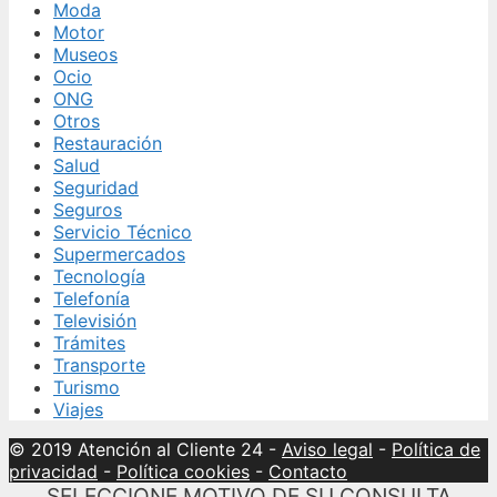
Moda
Motor
Museos
Ocio
ONG
Otros
Restauración
Salud
Seguridad
Seguros
Servicio Técnico
Supermercados
Tecnología
Telefonía
Televisión
Trámites
Transporte
Turismo
Viajes
© 2019 Atención al Cliente 24
-
Aviso legal
-
Política de
privacidad
-
Política cookies
-
Contacto
SELECCIONE MOTIVO DE SU CONSULTA