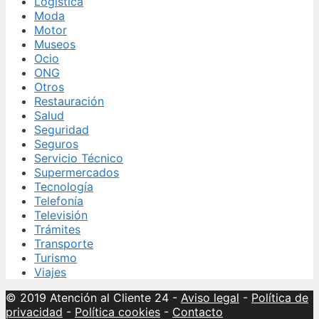
Logística
Moda
Motor
Museos
Ocio
ONG
Otros
Restauración
Salud
Seguridad
Seguros
Servicio Técnico
Supermercados
Tecnología
Telefonía
Televisión
Trámites
Transporte
Turismo
Viajes
© 2019 Atención al Cliente 24
-
Aviso legal
-
Política de
privacidad
-
Política cookies
-
Contacto