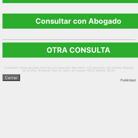
Consultar con Abogado
OTRA CONSULTA
Publicidad. Precio llamada: Red Fija 1,21 euros/min. Red Móvil. 1,57 euros/min. IVA incluido. Mayores
de 18 años. Briseidan Tech SL Apdo. de Correos 78002 Madrid 28032.
Cerrar
Publicidad