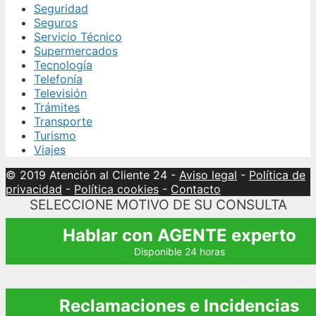
Seguridad
Seguros
Servicio Técnico
Supermercados
Tecnología
Telefonía
Televisión
Trámites
Transporte
Turismo
Viajes
© 2019 Atención al Cliente 24
-
Aviso legal
-
Política de
privacidad
-
Política cookies
-
Contacto
SELECCIONE MOTIVO DE SU CONSULTA
Hablar con AGENTE experto
Disponible 24 horas
Reclamaciones e Incidencias