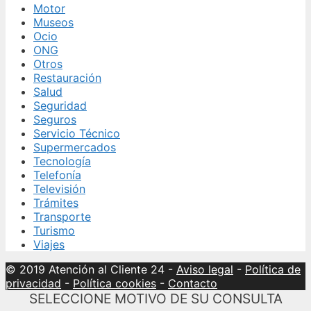
Motor
Museos
Ocio
ONG
Otros
Restauración
Salud
Seguridad
Seguros
Servicio Técnico
Supermercados
Tecnología
Telefonía
Televisión
Trámites
Transporte
Turismo
Viajes
© 2019 Atención al Cliente 24
-
Aviso legal
-
Política de
privacidad
-
Política cookies
-
Contacto
SELECCIONE MOTIVO DE SU CONSULTA