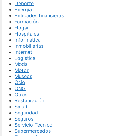
Deporte
Energía
Entidades financieras
Formación
Hogar
Hospitales
Informática
Inmobiliarias
Internet
Logística
Moda
Motor
Museos
Ocio
ONG
Otros
Restauración
Salud
Seguridad
Seguros
Servicio Técnico
Supermercados