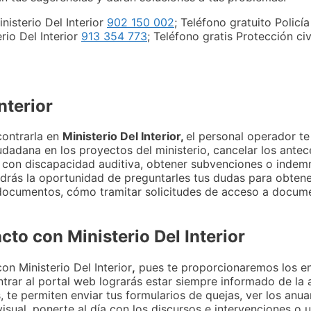
nisterio Del Interior
902 150 002
; Teléfono gratuito Policía
rio Del Interior
913 354 773
; Teléfono gratis Protección ci
nterior
ontrarla en
Ministerio Del Interior,
el personal operador te
udadana en los proyectos del ministerio, cancelar los antec
s con discapacidad auditiva, obtener subvenciones o indemn
ndrás la oportunidad de preguntarles tus dudas para obtene
 documentos, cómo tramitar solicitudes de acceso a docum
to con Ministerio Del Interior
on Ministerio Del Interior
,
pues te proporcionaremos los en
ntrar al portal web lograrás estar siempre informado de la a
, te permiten enviar tus formularios de quejas, ver los anuar
visual, ponerte al día con los discursos e intervenciones o u