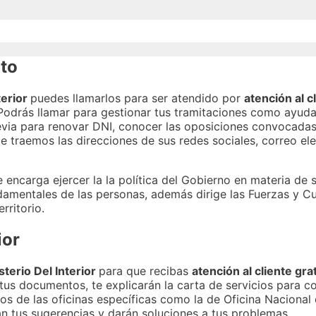
ito
terior
puedes llamarlos para ser atendido por
atención al c
 Podrás llamar para gestionar tus tramitaciones como ayuda
revia para renovar DNI, conocer las oposiciones convocadas
te traemos las direcciones de sus redes sociales, correo e
se encarga ejercer la la política del Gobierno en materia de
damentales de las personas, además dirige las Fuerzas y C
rritorio.
ior
terio Del Interior
para que recibas
atención al cliente gra
tus documentos, te explicarán la carta de servicios para c
ios de las oficinas específicas como la de Oficina Nacional
n tus sugerencias y darán soluciones a tus problemas.