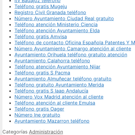
Itv Badajoz teléfono
Teléfono gratis Mugeju
Registro Civil Granada teléfono
Número Ayuntamiento Ciudad Real gratuito
Teléfono atención Ministerio Ciencia
Teléfono atención Ayuntamiento Elda
Teléfono gratis Amvisa
Teléfono de contacto Oficina Española Patentes Y 
Número Ayuntamiento Camargo atención al cliente
Ayuntamiento Orihuela teléfono gratuito atención
Ayuntamiento Calahorra teléfono
Teléfono atención Ayuntamiento Nijar
Teléfono gratis S Pacma
Ayuntamiento Almuñecar teléfono gratuito
Teléfono gratuito Ayuntamiento Merida
Teléfono gratis S Iaap Andalucía
Número Vox Madrid atención al cliente
Teléfono atención al cliente Emulsa
Teléfono gratis Oager
Número Ine gratuito
Ayuntamiento Mazarron teléfono
Categorías
Administración