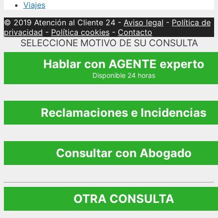
Viajes
© 2019 Atención al Cliente 24
-
Aviso legal
-
Política de
privacidad
-
Política cookies
-
Contacto
SELECCIONE MOTIVO DE SU CONSULTA
Hablar con AGENTE experto
Disponible 24 horas
Reclamaciones e Incidencias
Consultar con Abogado
OTRA CONSULTA