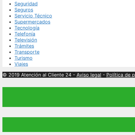
Seguridad
Seguros
Servicio Técnico
Supermercados
Tecnología
Telefonía
Televisión
Trámites
Transporte
Turismo
Viajes
© 2019 Atención al Cliente 24
-
Aviso legal
-
Política de 