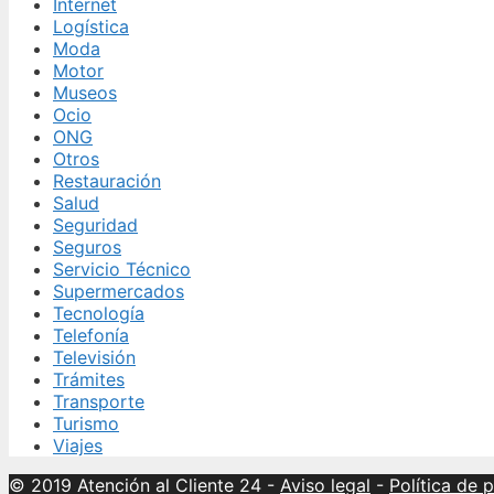
Internet
Logística
Moda
Motor
Museos
Ocio
ONG
Otros
Restauración
Salud
Seguridad
Seguros
Servicio Técnico
Supermercados
Tecnología
Telefonía
Televisión
Trámites
Transporte
Turismo
Viajes
© 2019 Atención al Cliente 24
-
Aviso legal
-
Política de 