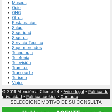
Museos
Ocio
ONG
Otros
Restauración
Salud
Seguridad
Seguros
Servicio Técnico
Supermercados
Tecnología
Telefonía
Televisión
Trámites
Transporte
Turismo
Viajes
© 2019 Atención al Cliente 24
-
Aviso legal
-
Política de
privacidad
-
Política cookies
-
Contacto
SELECCIONE MOTIVO DE SU CONSULTA