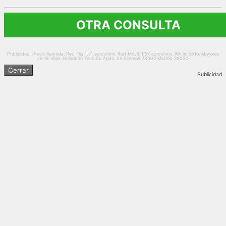
OTRA CONSULTA
Publicidad. Precio llamada: Red Fija 1,21 euros/min. Red Móvil. 1,57 euros/min. IVA incluido. Mayores
de 18 años. Briseidan Tech SL Apdo. de Correos 78002 Madrid 28032.
Cerrar
Publicidad