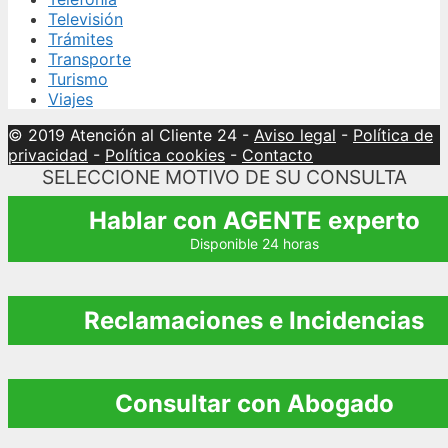
Televisión
Trámites
Transporte
Turismo
Viajes
© 2019 Atención al Cliente 24
-
Aviso legal
-
Política de
privacidad
-
Política cookies
-
Contacto
SELECCIONE MOTIVO DE SU CONSULTA
Hablar con AGENTE experto
Disponible 24 horas
Reclamaciones e Incidencias
Consultar con Abogado