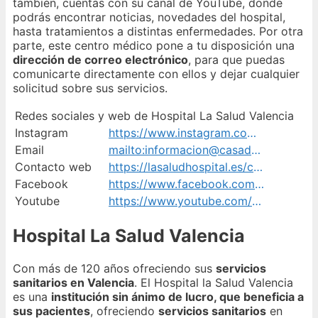
también, cuentas con su canal de YouTube, donde
podrás encontrar noticias, novedades del hospital,
hasta tratamientos a distintas enfermedades. Por otra
parte, este centro médico pone a tu disposición una
dirección de correo electrónico
, para que puedas
comunicarte directamente con ellos y dejar cualquier
solicitud sobre sus servicios.
Redes sociales y web de Hospital La Salud Valencia
Instagram
https://www.instagram.com/lasaludhospital/
Email
mailto:informacion@casadesalud.es
Contacto web
https://lasaludhospital.es/contacto
Facebook
https://www.facebook.com/laSaludHospital/
Youtube
https://www.youtube.com/channel/UC-2LDnRGfsNFhYRXrB0ZR3A
Hospital La Salud Valencia
Con más de 120 años ofreciendo sus
servicios
sanitarios en Valencia
. El Hospital la Salud Valencia
es una
institución sin ánimo de lucro, que beneficia a
sus pacientes
, ofreciendo
servicios sanitarios
en