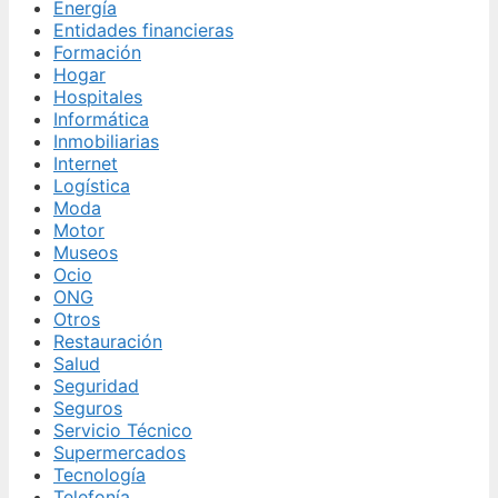
Energía
Entidades financieras
Formación
Hogar
Hospitales
Informática
Inmobiliarias
Internet
Logística
Moda
Motor
Museos
Ocio
ONG
Otros
Restauración
Salud
Seguridad
Seguros
Servicio Técnico
Supermercados
Tecnología
Telefonía