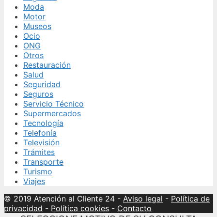
Moda
Motor
Museos
Ocio
ONG
Otros
Restauración
Salud
Seguridad
Seguros
Servicio Técnico
Supermercados
Tecnología
Telefonía
Televisión
Trámites
Transporte
Turismo
Viajes
© 2019 Atención al Cliente 24
-
Aviso legal
-
Política de
privacidad
-
Política cookies
-
Contacto