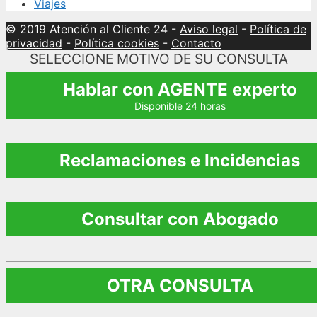
Viajes
© 2019 Atención al Cliente 24
-
Aviso legal
-
Política de
privacidad
-
Política cookies
-
Contacto
SELECCIONE MOTIVO DE SU CONSULTA
Hablar con AGENTE experto
Disponible 24 horas
Reclamaciones e Incidencias
Consultar con Abogado
OTRA CONSULTA