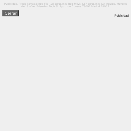
Publicidad. Precio llamada: Red Fija 1,21 euros/min. Red Móvil. 1,57 euros/min. IVA incluido. Mayores
de 18 años. Briseidan Tech SL Apdo. de Correos 78002 Madrid 28032.
Cerrar
Publicidad