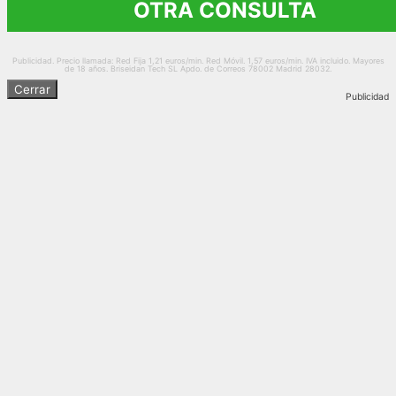
OTRA CONSULTA
Publicidad. Precio llamada: Red Fija 1,21 euros/min. Red Móvil. 1,57 euros/min. IVA incluido. Mayores
de 18 años. Briseidan Tech SL Apdo. de Correos 78002 Madrid 28032.
Cerrar
Publicidad