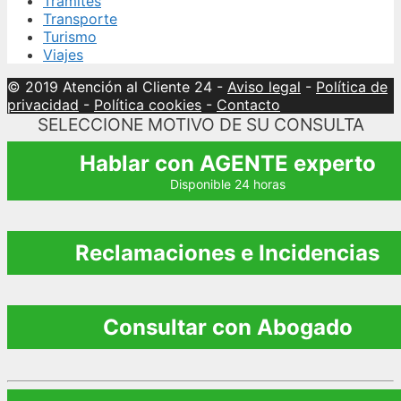
Trámites
Transporte
Turismo
Viajes
© 2019 Atención al Cliente 24
-
Aviso legal
-
Política de
privacidad
-
Política cookies
-
Contacto
SELECCIONE MOTIVO DE SU CONSULTA
Hablar con AGENTE experto
Disponible 24 horas
Reclamaciones e Incidencias
Consultar con Abogado