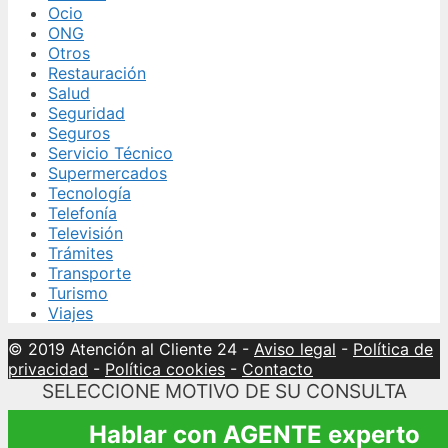
Ocio
ONG
Otros
Restauración
Salud
Seguridad
Seguros
Servicio Técnico
Supermercados
Tecnología
Telefonía
Televisión
Trámites
Transporte
Turismo
Viajes
© 2019 Atención al Cliente 24
-
Aviso legal
-
Política de
privacidad
-
Política cookies
-
Contacto
SELECCIONE MOTIVO DE SU CONSULTA
Hablar con AGENTE experto