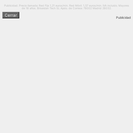
Publicidad. Precio llamada: Red Fija 1,21 euros/min. Red Móvil. 1,57 euros/min. IVA incluido. Mayores
de 18 años. Briseidan Tech SL Apdo. de Correos 78002 Madrid 28032.
Cerrar
Publicidad