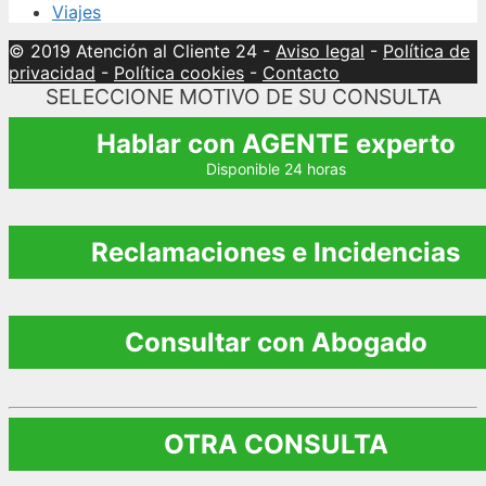
Viajes
© 2019 Atención al Cliente 24
-
Aviso legal
-
Política de
privacidad
-
Política cookies
-
Contacto
SELECCIONE MOTIVO DE SU CONSULTA
Hablar con AGENTE experto
Disponible 24 horas
Reclamaciones e Incidencias
Consultar con Abogado
OTRA CONSULTA