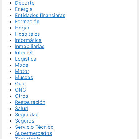
Deporte
Energía
Entidades financieras
Formación
Hogar
Hospitales
Informática
Inmobiliarias
Internet
Logística
Moda
Motor
Museos
Ocio
ONG
Otros
Restauración
Salud
Seguridad
Seguros
Servicio Técnico
Supermercados