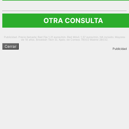
OTRA CONSULTA
Publicidad. Precio llamada: Red Fija 1,21 euros/min. Red Móvil. 1,57 euros/min. IVA incluido. Mayores
de 18 años. Briseidan Tech SL Apdo. de Correos 78002 Madrid 28032.
Cerrar
Publicidad