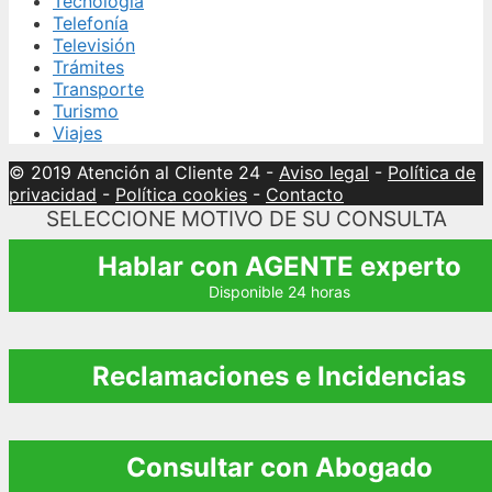
Tecnología
Telefonía
Televisión
Trámites
Transporte
Turismo
Viajes
© 2019 Atención al Cliente 24
-
Aviso legal
-
Política de
privacidad
-
Política cookies
-
Contacto
SELECCIONE MOTIVO DE SU CONSULTA
Hablar con AGENTE experto
Disponible 24 horas
Reclamaciones e Incidencias
Consultar con Abogado