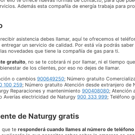
rvicios. Además esta compañía de energía trabaja para pro
o
ecibir asistencia debes llamar, aquí te ofrecemos el teléf
 entregar un servicio de calidad. Por está vía podrás saber
 las novedades que tiene la compañía de gas para ti.
te gratuito
, no se te cobrará ni por llamar, ni el tiempo q
bienestar de los clientes, por eso no dejes de llamar.
tación o cambios
900649250
; Número gratuito Comercializa
0 100 259
; Número gratuito Atención desde extranjero de
turgy Reparaciones y mantenimiento
900408080
; Atención 
o Averías electricidad de Naturgy
900 333 999
; Teléfono g
iente de Naturgy gratis
l que te
responderá cuando llames al número de teléfono 