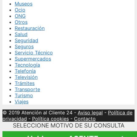
Museos
Ocio
ONG
Otros
Restauración
Salud
Seguridad
Seguros
Servicio Técnico
Supermercados
Tecnología
Telefonía
Televisión
Trámites
Transporte
Turismo
Viajes
© 2019 Atención al Cliente 24
-
Aviso legal
-
Política de
privacidad
-
Política cookies
-
Contacto
SELECCIONE MOTIVO DE SU CONSULTA