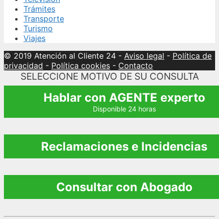
Trámites
Transporte
Turismo
Viajes
© 2019 Atención al Cliente 24
-
Aviso legal
-
Política de
privacidad
-
Política cookies
-
Contacto
SELECCIONE MOTIVO DE SU CONSULTA
Hablar con AGENTE experto
Disponible 24 horas
Reclamaciones e Incidencias
Consultar con Abogado