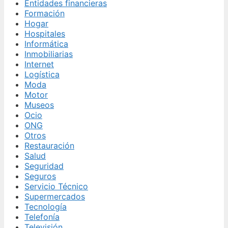
Entidades financieras
Formación
Hogar
Hospitales
Informática
Inmobiliarias
Internet
Logística
Moda
Motor
Museos
Ocio
ONG
Otros
Restauración
Salud
Seguridad
Seguros
Servicio Técnico
Supermercados
Tecnología
Telefonía
Televisión