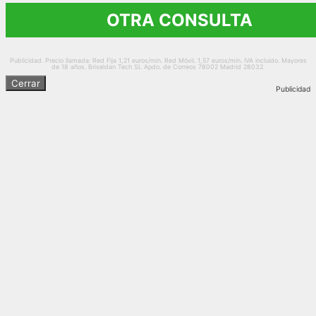
OTRA CONSULTA
Publicidad. Precio llamada: Red Fija 1,21 euros/min. Red Móvil. 1,57 euros/min. IVA incluido. Mayores
de 18 años. Briseidan Tech SL Apdo. de Correos 78002 Madrid 28032.
Cerrar
Publicidad