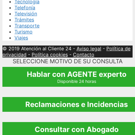
Tecnología
Telefonía
Televisión
Trámites
Transporte
Turismo
Viajes
© 2019 Atención al Cliente 24
-
Aviso legal
-
Política de
privacidad
-
Política cookies
-
Contacto
SELECCIONE MOTIVO DE SU CONSULTA
Hablar con AGENTE experto
Disponible 24 horas
Reclamaciones e Incidencias
Consultar con Abogado