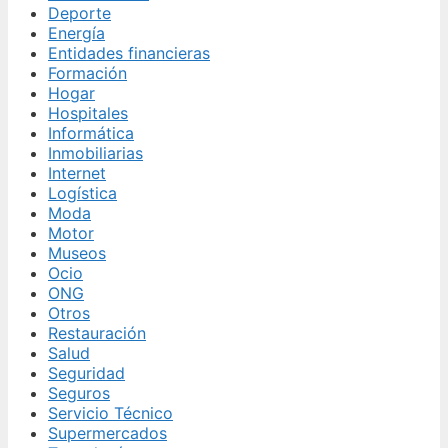
Deporte
Energía
Entidades financieras
Formación
Hogar
Hospitales
Informática
Inmobiliarias
Internet
Logística
Moda
Motor
Museos
Ocio
ONG
Otros
Restauración
Salud
Seguridad
Seguros
Servicio Técnico
Supermercados