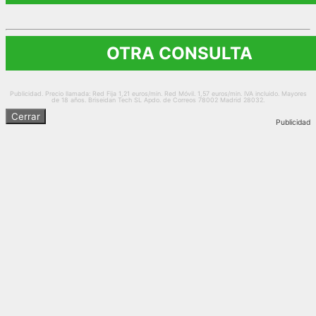
OTRA CONSULTA
Publicidad. Precio llamada: Red Fija 1,21 euros/min. Red Móvil. 1,57 euros/min. IVA incluido. Mayores
de 18 años. Briseidan Tech SL Apdo. de Correos 78002 Madrid 28032.
Cerrar
Publicidad