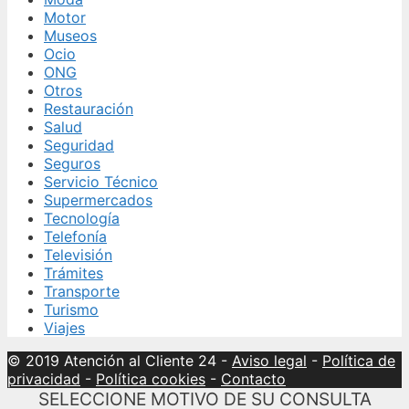
Motor
Museos
Ocio
ONG
Otros
Restauración
Salud
Seguridad
Seguros
Servicio Técnico
Supermercados
Tecnología
Telefonía
Televisión
Trámites
Transporte
Turismo
Viajes
© 2019 Atención al Cliente 24
-
Aviso legal
-
Política de
privacidad
-
Política cookies
-
Contacto
SELECCIONE MOTIVO DE SU CONSULTA