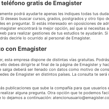
 teléfono gratis de Emagister
samente podrá ayudarte apenas les indiques todas tus dud
. Si deseas buscar cursos, grados, postgrados y otro tipo d
des en preguntar. Si estás interesado en oposiciones de adm
 Emagister encontrará la mejor opción, así que si necesitas 
eb para realizar gestiones de tus estudios te ayudarán. S
rás decirle lo ocurrido al personal de Emagister.
ito con Emagister
 esta empresa dispone de distintas vías gratuitas. Podrás 
llo debes dirigirte al final de la página de Emagister y hac
te salga deberá ser llenado con datos como motivo de consu
sedes de Emagister en distintos países. La consulta te será
ás publicaciones que sube la compañía para que usuarios e
 realizar alguna pregunta. Otra opción que te podemos facil
Te lo dejamos a continuación: atencionusuario@emagister.c