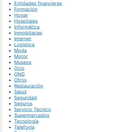
Entidades financieras
Formación
Hogar
Hospitales
Informática
Inmobiliarias
Internet
Logística
Moda
Motor
Museos
Ocio
ONG
Otros
Restauración
Salud
Seguridad
Seguros
Servicio Técnico
Supermercados
Tecnología
Telefonía