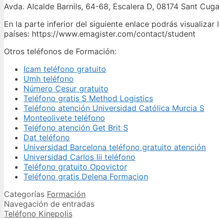
Avda. Alcalde Barnils, 64-68, Escalera D, 08174 Sant Cuga
En la parte inferior del siguiente enlace podrás visualizar
países: https://www.emagister.com/contact/student
Otros teléfonos de Formación:
Icam teléfono gratuito
Umh teléfono
Número Cesur gratuito
Teléfono gratis S Method Logistics
Teléfono atención Universidad Católica Murcia S
Monteolivete teléfono
Teléfono atención Get Brit S
Dat teléfono
Universidad Barcelona teléfono gratuito atención
Universidad Carlos Iii teléfono
Teléfono gratuito Opovictor
Teléfono gratis Delena Formacion
Categorías
Formación
Navegación de entradas
Teléfono Kinepolis