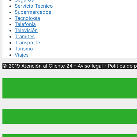
Servicio Técnico
Supermercados
Tecnología
Telefonía
Televisión
Trámites
Transporte
Turismo
Viajes
© 2019 Atención al Cliente 24
-
Aviso legal
-
Política de 