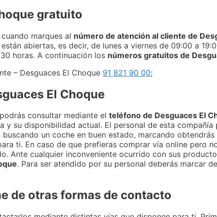
hoque gratuito
n cuando marques al
número de atención al cliente de De
 están abiertas, es decir, de lunes a viernes de 09:00 a 19:
:30 horas. A continuación los
números gratuitos de Desgu
iente – Desguaces El Choque
91 821 90 00
;
esguaces El Choque
 podrás consultar mediante el
teléfono de Desguaces El 
ma y su disponibilidad actual. El personal de esta compañía
ás buscando un coche en buen estado, marcando obtendrás 
ara ti. En caso de que prefieras comprar vía online pero 
lo. Ante cualquier inconveniente ocurrido con sus product
hoque
. Para ser atendido por su personal deberás marcar de
e de otras formas de contacto
ctarlos mediante distintas vías que disponen para ti. Pri