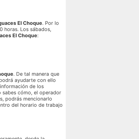
sguaces El Choque
. Por lo
00 horas. Los sábados,
aces El Choque
:
Choque
. De tal manera que
 podrá ayudarte con ello
información de los
no sabes cómo, el operador
os, podrás mencionarlo
ntro del horario de trabajo
meramente, desde la