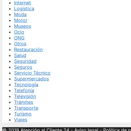
Internet
Logística
Moda
Motor
Museos
Ocio
ONG
Otros
Restauración
Salud
Seguridad
Seguros
Servicio Técnico
Supermercados
Tecnología
Telefonía
Televisión
Trámites
Transporte
Turismo
Viajes
© 2019 Atención al Cliente 24
-
Aviso legal
-
Política de 