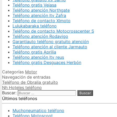
Teléfono gratis Veiasa
Teléfono atención Northgate
Teléfono atención Itv Zafra
Teléfono de contacto Xlmoto
Lulukabaraka teléfono
Teléfono de contacto Motocrosscenter S
Teléfono atención Rodavigo
Garantiauto teléfono gratuito atención
Teléfono atención al cliente Jarmauto
Teléfono gratis Aprilia
Teléfono atención Itv reus
Teléfono gratis Desguaces Herbón
Categorías
Motor
Navegación de entradas
Teléfono de Obralia gratuito
Nh Hoteles teléfono
Buscar:
Últimos teléfonos
Muchoneumatico teléfono
Teléfono Motoscoot