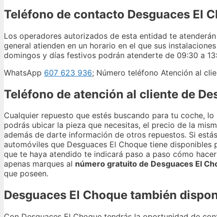
Teléfono de contacto Desguaces El C
Los operadores autorizados de esta entidad te atenderá
general atienden en un horario en el que sus instalaciones
domingos y días festivos podrán atenderte de 09:30 a 13
WhatsApp
607 623 936
; Número teléfono Atención al cl
Teléfono de atención al cliente de D
Cualquier repuesto que estés buscando para tu coche, lo
podrás ubicar la pieza que necesitas, el precio de la mis
además de darte información de otros repuestos. Si est
automóviles que Desguaces El Choque tiene disponibles p
que te haya atendido te indicará paso a paso cómo hacer
apenas marques al
número gratuito de Desguaces El C
que poseen.
Desguaces El Choque también dispon
Con Desguaces El Choque tendrás la oportunidad de conta