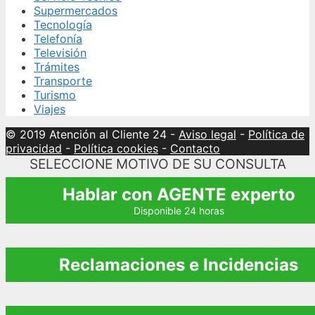
Supermercados
Tecnología
Telefonía
Televisión
Trámites
Transporte
Turismo
Viajes
© 2019 Atención al Cliente 24
-
Aviso legal
-
Política de
privacidad
-
Política cookies
-
Contacto
SELECCIONE MOTIVO DE SU CONSULTA
Hablar con AGENTE experto
Disponible 24 horas
Reclamaciones e Incidencias