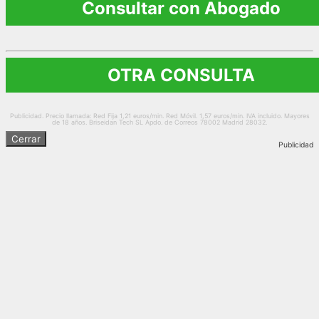
Consultar con Abogado
OTRA CONSULTA
Publicidad. Precio llamada: Red Fija 1,21 euros/min. Red Móvil. 1,57 euros/min. IVA incluido. Mayores
de 18 años. Briseidan Tech SL Apdo. de Correos 78002 Madrid 28032.
Cerrar
Publicidad