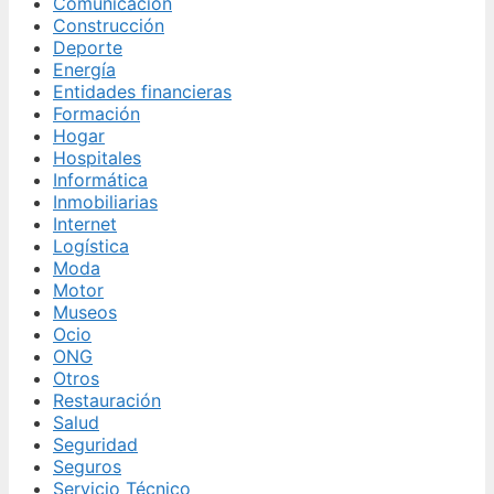
Comunicación
Construcción
Deporte
Energía
Entidades financieras
Formación
Hogar
Hospitales
Informática
Inmobiliarias
Internet
Logística
Moda
Motor
Museos
Ocio
ONG
Otros
Restauración
Salud
Seguridad
Seguros
Servicio Técnico