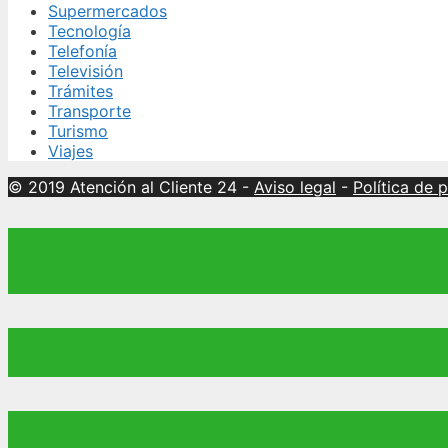
Supermercados
Tecnología
Telefonía
Televisión
Trámites
Transporte
Turismo
Viajes
© 2019 Atención al Cliente 24
-
Aviso legal
-
Política de 