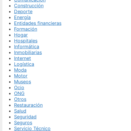
Construcción
Deporte
Energía
Entidades financieras
Formación
Hogar
Hospitales
Informática
Inmobiliarias
Internet
Logística
Moda
Motor
Museos
Ocio
ONG
Otros
Restauración
Salud
Seguridad
Seguros
Servicio Técnico