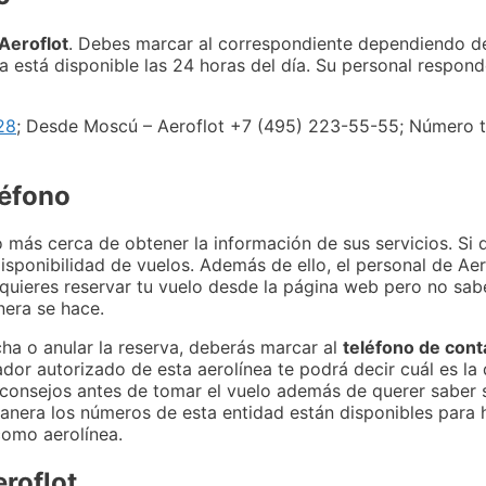
Aeroflot
. Debes marcar al correspondiente dependiendo d
a está disponible las 24 horas del día. Su personal respon
28
; Desde Moscú – Aeroflot +7 (495) 223-55-55; Número t
léfono
más cerca de obtener la información de sus servicios. Si q
isponibilidad de vuelos. Además de ello, el personal de Ae
Si quieres reservar tu vuelo desde la página web pero no sa
era se hace.
ha o anular la reserva, deberás marcar al
teléfono de cont
ador autorizado de esta aerolínea te podrá decir cuál es la 
consejos antes de tomar el vuelo además de querer saber s
 manera los números de esta entidad están disponibles para
como aerolínea.
roflot